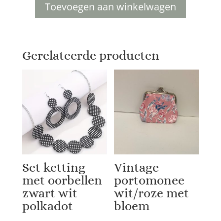
Toevoegen aan winkelwagen
Vintage
portomonee
Roze
met
Gerelateerde producten
rozen
aantal
Set ketting
Vintage
met oorbellen
portomonee
zwart wit
wit/roze met
polkadot
bloem