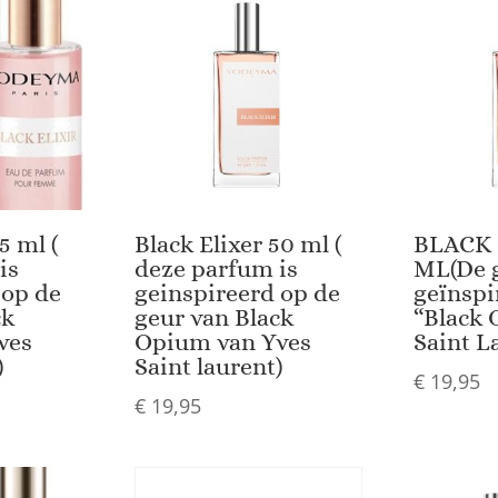
5 ml (
Black Elixer 50 ml (
BLACK 
is
deze parfum is
ML(De g
 op de
geinspireerd op de
geïnspi
ck
geur van Black
“Black 
ves
Opium van Yves
Saint L
)
Saint laurent)
€
19,95
€
19,95