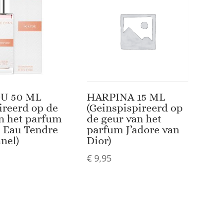
U 50 ML
HARPINA 15 ML
ireerd op de
(Geinspispireerd op
n het parfum
de geur van het
 Eau Tendre
parfum J’adore van
nel)
Dior)
€
9,95