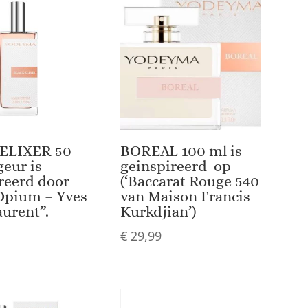
ELIXER 50
BOREAL 100 ml is
eur is
geinspireerd op
reerd door
(‘Baccarat Rouge 540
Opium – Yves
van Maison Francis
aurent”.
Kurkdjian’)
€
29,99