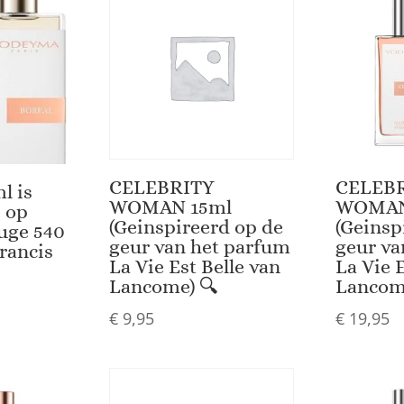
CELEBRITY
CELEB
l is
WOMAN 15ml
WOMAN
 op
(Geinspireerd op de
(Geinsp
ouge 540
geur van het parfum
geur va
rancis
La Vie Est Belle van
La Vie 
Lancome) 🔍
Lancom
€
9,95
€
19,95