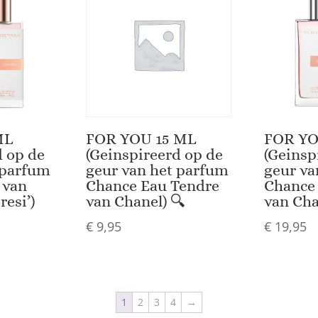
ML
FOR YOU 15 ML
FOR YO
d op de
(Geinspireerd op de
(Geinsp
 parfum
geur van het parfum
geur va
 van
Chance Eau Tendre
Chance
resi’)
van Chanel) 🔍
van Cha
€
9,95
€
19,95
1
2
3
4
→