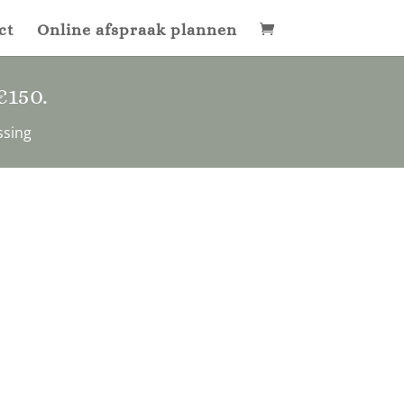
ct
Online afspraak plannen
€150
.
ssing