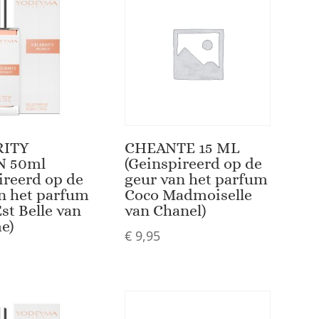
RITY
CHEANTE 15 ML
 50ml
(Geinspireerd op de
ireerd op de
geur van het parfum
n het parfum
Coco Madmoiselle
Est Belle van
van Chanel)
e)
€
9,95