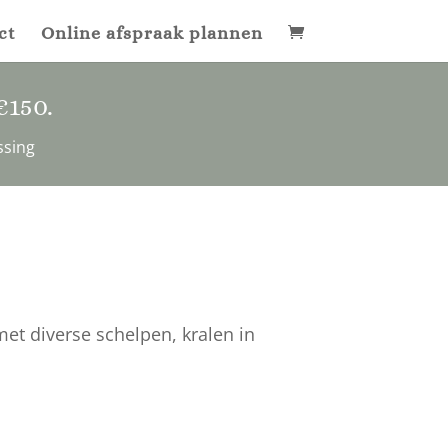
ct
Online afspraak plannen
€150
.
ssing
met diverse schelpen, kralen in