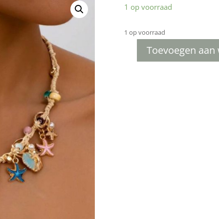
1 op voorraad
1 op voorraad
Toevoegen aan
Prachtige
kleurijke
schelpen
ketting
aantal