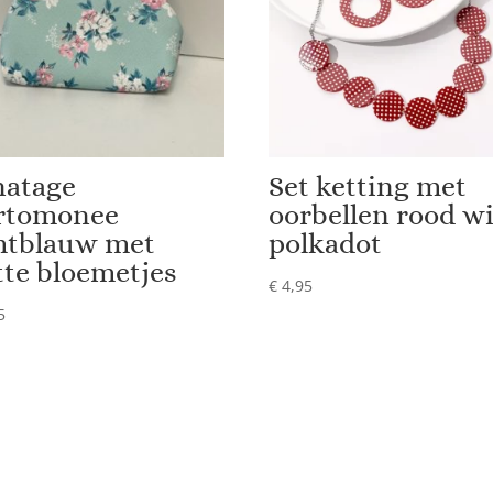
natage
Set ketting met
rtomonee
oorbellen rood wi
chtblauw met
polkadot
tte bloemetjes
€
4,95
5