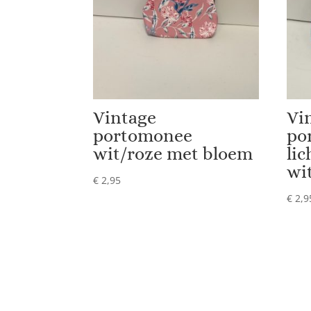
Vintage
Vi
portomonee
po
wit/roze met bloem
li
wi
€
2,95
€
2,9