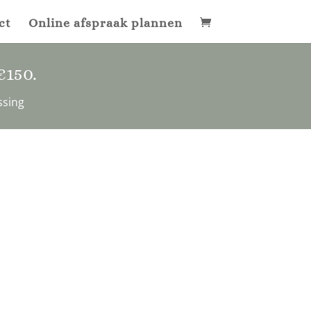
ct
Online afspraak plannen
€150
.
ssing