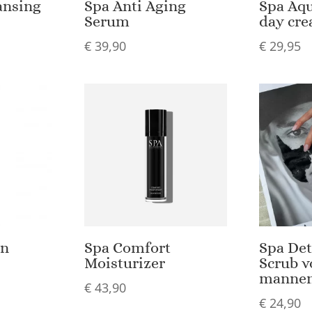
ansing
Spa Anti Aging
Spa Aqu
Serum
day cr
€
39,90
€
29,95
in
Spa Comfort
Spa Det
Moisturizer
Scrub v
manne
€
43,90
€
24,90