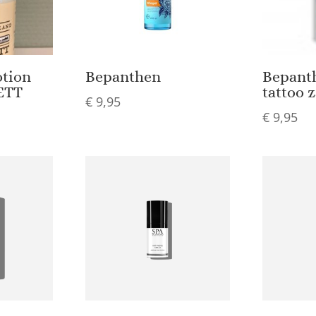
otion
Bepanthen
Bepant
ETT
tattoo 
€
9,95
€
9,95