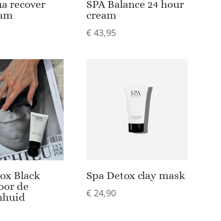
a recover
SPA Balance 24 hour
eam
cream
€
43,95
ox Black
Spa Detox clay mask
oor de
€
24,90
nhuid