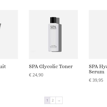
uit
SPA Glycolic Toner
SPA Hya
Serum
€
24,90
€
39,95
1
2
→