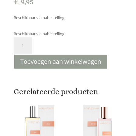
€
9,95
Beschikbaar via nabestelling
Beschikbaar via nabestelling
TEMIS
15
ML
Toevoegen aan winkelwagen
(Geinspireerd
op
de
geur
van
Gerelateerde producten
het
parfum
van
Olympea
van
Paco