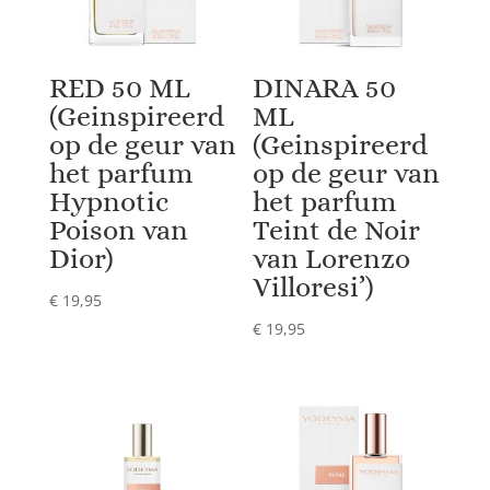
Rabanne)
🔍
aantal
RED 50 ML
DINARA 50
(Geinspireerd
ML
op de geur van
(Geinspireerd
het parfum
op de geur van
Hypnotic
het parfum
Poison van
Teint de Noir
Dior)
van Lorenzo
Villoresi’)
€
19,95
€
19,95