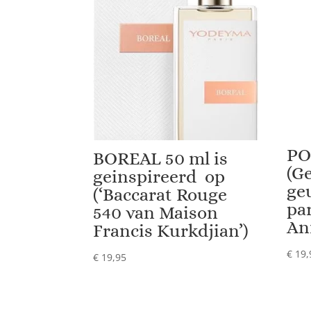
PO
BOREAL 50 ml is
(G
geinspireerd op
ge
(‘Baccarat Rouge
pa
540 van Maison
An
Francis Kurkdjian’)
€
19,
€
19,95