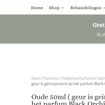
Home
Shop
Behandelingen
Grat
Bij 
Start
/
Parfums
/
Yodeyma Parfums
/
Dam
geur is geinspireerd op het parfum Black
Oude 50ml ( geur is ge
het parfum Black Orch