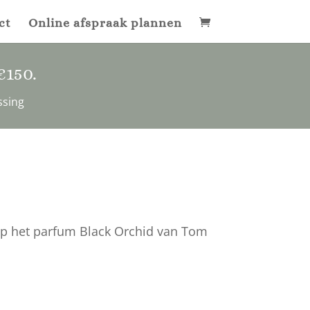
ct
Online afspraak plannen
€150
.
ssing
 op het parfum Black Orchid van Tom