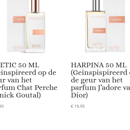
ETIC 50 ML
HARPINA 50 ML
einspireerd op de
(Geinspispireerd
ur van het
de geur van het
rfum Chat Perche
parfum J’adore v
nick Goutal)
Dior)
95
€
19,95