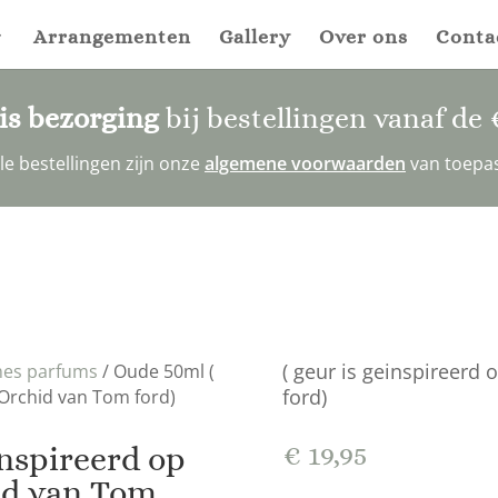
Arrangementen
Gallery
Over ons
Conta
is bezorging
bij bestellingen vanaf de
alle bestellingen zijn onze
algemene voorwaarden
van toepa
( geur is geinspireerd
es parfums
/ Oude 50ml (
ford)
 Orchid van Tom ford)
€
19,95
inspireerd op
id van Tom