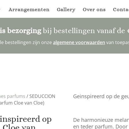
Arrangementen
Gallery
Over ons
Conta
is bezorging
bij bestellingen vanaf de
alle bestellingen zijn onze
algemene voorwaarden
van toepa
Geinspireerd op de geu
es parfums
/ SEDUCCION
arfum Cloe van Cloe)
nspireerd op
De harmonieuze melang
 Cloe van
en teder parfum. Door