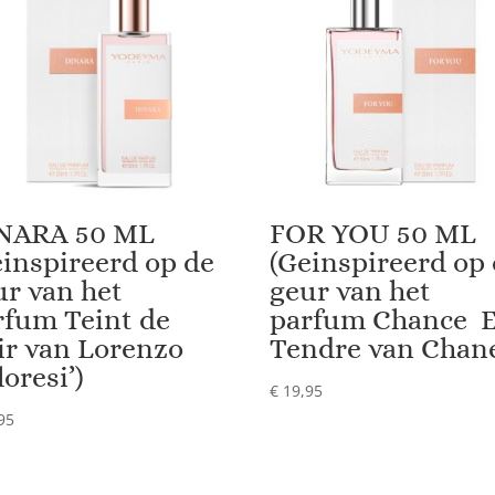
NARA 50 ML
FOR YOU 50 ML
einspireerd op de
(Geinspireerd op
ur van het
geur van het
rfum Teint de
parfum Chance 
ir van Lorenzo
Tendre van Chane
loresi’)
€
19,95
95