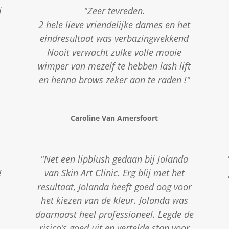
j
"Zeer tevreden.
2 hele lieve vriendelijke dames en het
eindresultaat was verbazingwekkend
Nooit verwacht zulke volle mooie
wimper van mezelf te hebben lash lift
en henna brows zeker aan te raden !"
Caroline Van Amersfoort
"Net een lipblush gedaan bij Jolanda
!
van Skin Art Clinic. Erg blij met het
resultaat, Jolanda heeft goed oog voor
het kiezen van de kleur. Jolanda was
daarnaast heel professioneel. Legde de
risico’s goed uit en vertelde stap voor