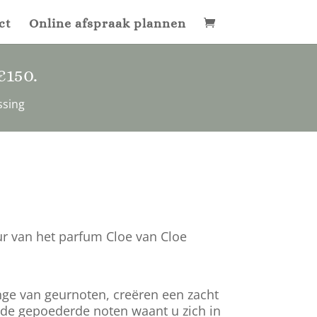
ct
Online afspraak plannen
€150
.
ssing
r van het parfum Cloe van Cloe
e van geurnoten, creëren een zacht
 de gepoederde noten waant u zich in