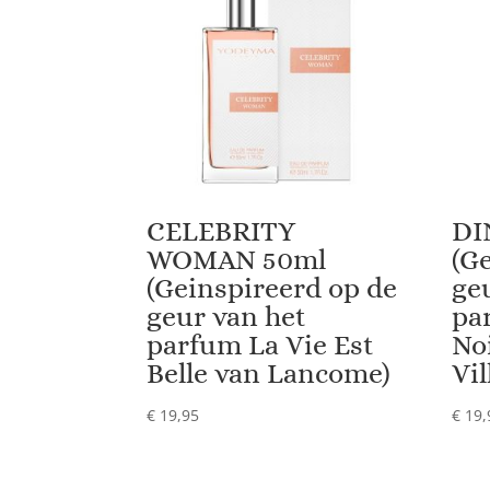
CELEBRITY
DI
WOMAN 50ml
(G
(Geinspireerd op de
ge
geur van het
pa
parfum La Vie Est
No
Belle van Lancome)
Vil
€
19,95
€
19,