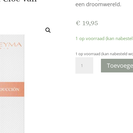
een droomwereld.
€
19,95
1 op voorraad (kan nabeste
1 op voorraad (kan nabesteld w
SEDUCCION
Toevoege
50
ML
(Geinspireerd
op
de
geur
van
het
parfum
Cloe