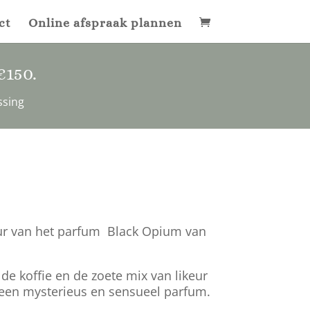
ct
Online afspraak plannen
€150
.
ssing
ur van het parfum Black Opium van
de koffie en de zoete mix van likeur
 een mysterieus en sensueel parfum.