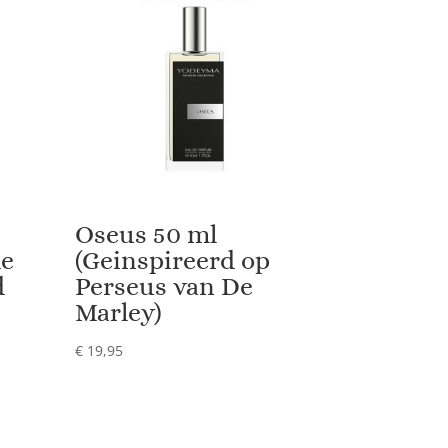
Oseus 50 ml
de
(Geinspireerd op
d
Perseus van De
Marley)
€
19,95