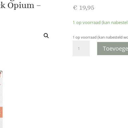
ack Opium –
€
19,95
1 op voorraad (kan nabeste
1 op voorraad (kan nabesteld w
BLACK
Toevoege
ELIXER
50
ML(De
geur
is
geïnspireerd
door
"Black
Opium
-
Yves
Saint