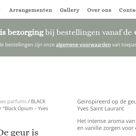
Arrangementen
Gallery
Over ons
Conta
is bezorging
bij bestellingen vanaf de
alle bestellingen zijn onze
algemene voorwaarden
van toepa
Geinspireerd op de ge
es parfums
/ BLACK
Yves Saint Laurant
r “Black Opium – Yves
Het intense aroma van 
en vanille zorgen voor
e geur is