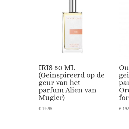
IRIS 50 ML
Ou
(Geinspireerd op de
ge
geur van het
pa
parfum Alien van
Or
Mugler)
for
€
19,95
€
19,