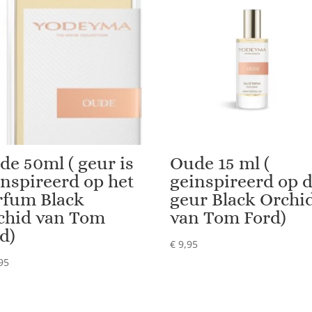
de 50ml ( geur is
Oude 15 ml (
inspireerd op het
geinspireerd op 
rfum Black
geur Black Orchi
chid van Tom
van Tom Ford)
d)
€
9,95
95