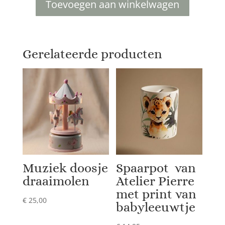
Toevoegen aan winkelwagen
Waxine
lichtjes
Summer
Paradise
Gerelateerde producten
aantal
Muziek doosje
Spaarpot van
draaimolen
Atelier Pierre
met print van
€
25,00
babyleeuwtje