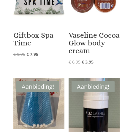
Giftbox Spa
Vaseline Cocoa
Time
Glow body
cream
Oorspronkelijke
Huidige
€
9,95
€
7,95
prijs
prijs
Oorspronkelijke
Huidige
€
6,95
€
3,95
was:
is:
prijs
prijs
€ 9,95.
€ 7,95.
was:
is:
€ 6,95.
€ 3,95.
Aanbieding!
Aanbieding!