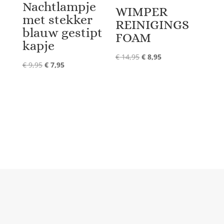
Nachtlampje
WIMPER
met stekker
REINIGINGS
blauw gestipt
FOAM
kapje
Oorspronkelijke
Huidige
€
14,95
€
8,95
Oorspronkelijke
Huidige
€
9,95
€
7,95
prijs
prijs
prijs
prijs
was:
is:
was:
is:
€ 14,95.
€ 8,95.
€ 9,95.
€ 7,95.