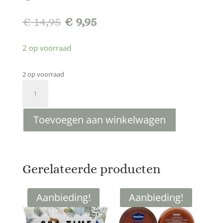
Oorspronkelijke
Huidige
€
14,95
€
9,95
prijs
prijs
was:
is:
2 op voorraad
€ 14,95.
€ 9,95.
2 op voorraad
Gift
box
"van
Toevoegen aan winkelwagen
harte
gefeliciteerd"
aantal
Gerelateerde producten
Aanbieding!
Aanbieding!