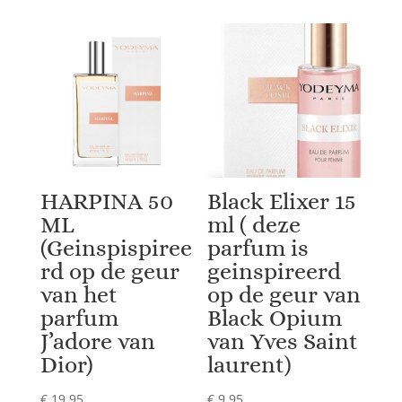
HARPINA 50
Black Elixer 15
ML
ml ( deze
(Geinspispiree
parfum is
rd op de geur
geinspireerd
van het
op de geur van
parfum
Black Opium
J’adore van
van Yves Saint
Dior)
laurent)
€
19,95
€
9,95