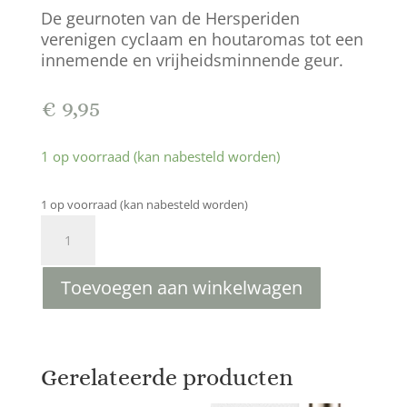
De geurnoten van de Hersperiden
verenigen cyclaam en houtaromas tot een
innemende en vrijheidsminnende geur.
€
9,95
1 op voorraad (kan nabesteld worden)
1 op voorraad (kan nabesteld worden)
ACQUA
PER
UOMO
Toevoegen aan winkelwagen
15
ML
(Geinspireerd
op
de
Gerelateerde producten
geur