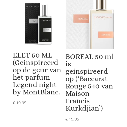
van
het
parfum
Acqua
Di
Gio
van
Gorgio
ELET 50 ML
Armani)
BOREAL 50 ml
aantal
(Geinspireerd
is
op de geur van
geinspireerd
het parfum
op (‘Baccarat
Legend night
Rouge 540 van
by MontBlanc.
Maison
Francis
€
19,95
Kurkdjian’)
€
19,95